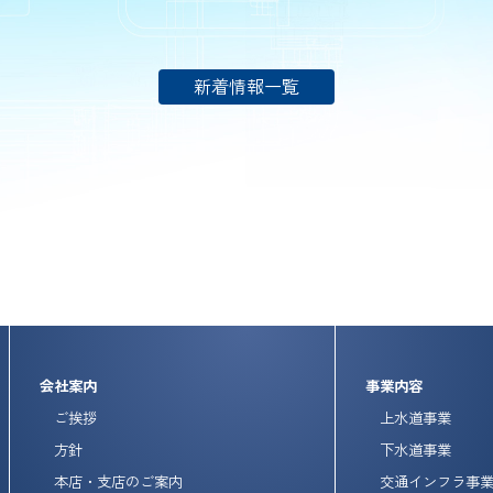
新着情報一覧
会社案内
事業内容
ご挨拶
上水道事業
方針
下水道事業
本店・支店のご案内
交通インフラ事